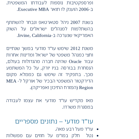
ופרספקטיבות נוספות לעבודתו המשפטית.
ב-2006 הוענק לו תואר Executive MBA.
בשנת 2007 ניהל סטארטאפ ונבחר להשתתף
בהשתלמות למנהלים ישראלים על השוק
האמריקאי שנערכה ב-Irvine, California.
משנת 2012 שימש עו"ד מודעי במשך שנתיים
וחצי כמנהל משפטי של ישראל ומדינות אחרות
עבור Oracle שהינה חברה מהגדולות בעולם,
הנסחרת בבורסה בניו יורק, על כל המשתמע
מכך. בתפקיד זה שימש גם כממלא מקום
הדירקטור המשפטי הבכיר של אורקל ל- MEA
Region (המזרח התיכון ואפריקה).
מאז מקדיש עו"ד מודעי את עצמו לעבודה
במסגרת משרדו.
עו"ד מודעי – נתונים מספריים
עו
"
ד מעל רבע מאה.
נטל חלק במו"מ על חוזים עם ממשלות