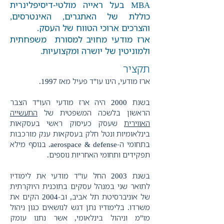
MBA בעל ראייה מולטי-דיסיפלינרית
כוללת של האתגרים, האינטרסים,
והצרכים ארוכי הטווח של העסק.
ארז מודעי מחויב למסורת משפחתית
ולמוניטין של יושרה ומקצועיות.
תקציר
ארז מודעי, הינו עו"ד פעיל מאז 1997.
בשנת 2000 היה ארז מודעי העו"ד הצבר
הראשון בלשכה המשפטית של
התעשייה
האווירית
שעסק כעיסוק ראשי בעסקאות
בינלאומיות ונטל חלק בעסקאות ענק מורכבות
בתחומי ה-aerospace & defense. בנוסף מילא
תפקידים ותחומי האחריות נוספים.
בשנת 2003 החל עו"ד מודעי את לימודיו
לתואר שני במנהל עסקים בתוכנית היוקרתית
של אוניברסיטת תל אביב, וב-2004 הקים את
משרדו. בלימודיו נתן דגש לנושאים כגון ניהול
מו"מ וניהול בינלאומי, אשר נתנו עומק