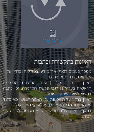
ראיונות בתקשורת וכתבות
מספר פעמים רואיין ארז מודעי בטלויזיה וברדיו על
אירועים שבתחומי עיסוקו:
ראיון ב"מדד יומי" (בזמנה התוכנית הכלכלית
הראשית בערוץ 1) לגבי פרשת המרמרה, וכן כתבה
בנושא לשער עיתון הפוסט.
ראיון ברדיו על השפעות ענן האפר הגעשי מאיסלנד
על המסחר הבינלאומי וכן על "עוקץ המדבקה".
בנוסף רואיין עו"ד מודעי בערוץ הכנסת לגבי פערי
רבות.