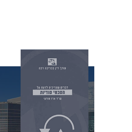
בחו"ל ואתגרי החוזה הבינלאומי ראו אור
בפרסומים מובילים כגון דה-מרקר, ה"פוסט",
"ליצואן" – כתב העת של מכון היצוא, ובעיתונים
נוספים.