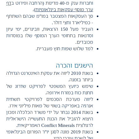
וחברות ענק מ-40 מדינות (הרחבה ופירוט ב
דף
ערך מוסף עסקאות בינלאומיות
).
סך העסקאות המצטבר במו"מ שבהם השתתף
- כמיליארד וחצי דולר.
העביר מעל 150 הרצאות, וובינרים, ימי עיון
וסדנאות בתחומי הערך המוסף שלו במוסדות
מכובדים.
למד שלוש שפות חוץ מעברית.
הישגים
והכ
רה
בשנת 2010 ליווה את עסקת האינטרנט הגדולה
ביותר בזמנה.
שימש כיועץ המשפטי לפרויקט שדרוג של
תחנת כוח במזרח אירופה.
ליווה מערכת הסכמים לפרויקטי תשתית
אנרגיה
באפריקה בשווי של מאות מיליוני אירו.
בשנת 2014 נבחר על ידי משרד הכלכלה ומכון
היצוא להוביל את הכנת התעשייה הישראלית
לרגולצית Conflict Minerals האמריקאית.
בשנת 2019 מונה לסגן יו"ר הפורום הבינלאומי
של לשכת עורכי הדין.