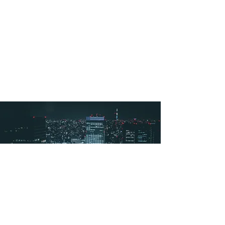
ברווחים, וכן ל'קניבליזציה' של המוצרים
הישראלים על ידי הברחת מוצרים מתוך
הטריטוריות המוסכמות", מספר עו"ד מודעי.
"בנוסף, כשהעליתי נקודות אלה, חששו
הישראלים שההתייחסות אליהם תיתפש אצל
השותף כחוסר אמון ופגיעה בכבודו...".