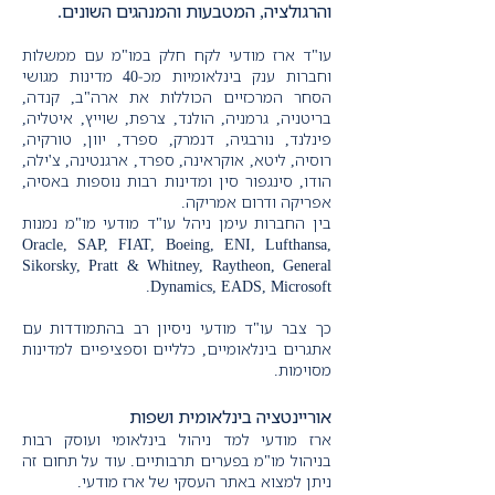
והרגולציה, המטבעות והמנהגים השונים.
עו"ד ארז מודעי לקח חלק במו"מ עם ממשלות
וחברות ענק בינלאומיות מכ-40 מדינות מגושי
הסחר המרכזיים הכוללות את
ארה"ב, קנדה,
ב
ריטניה,
גרמניה, הולנד, צרפת, שוייץ, איטליה,
פינלנד, נורבגיה, דנמרק, ספרד, יוון, טורקיה,
רוסיה, ליטא, אוקראינה, ספרד, ארגנטינה, צ'ילה,
הודו, סינגפור סין ומדינות רבות נוספות באסיה,
אפריקה ודרום אמריקה.
בין החברות עימן ניהל עו"ד מודעי מו"מ נמנות
Oracle, SAP, FIAT, Boeing, ENI, Lufthansa,
Sikorsky, Pratt & Whitney, Raytheon, General
Dynamics, EADS, Microsoft.
כך צבר עו"ד מודעי ניסיון רב בהתמודדות עם
אתגרים בינלאומיים, כלליים וספציפיים למדינות
מסוימות.
אוריינטציה בינלאומית ושפות
ארז מודעי למד ניהול בינלאומי ועוסק רבות
בניהול מו"מ בפערים תרבותיים.
עוד על תחום זה
ניתן למצוא באתר העסקי של ארז מודעי.