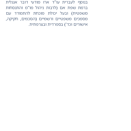
בנוסף לעברית עו"ד ארז מודעי דובר אנגלית
ברמת שפת אם (לרבות ניהול מו"מ והתנסחות
משפטית) ובעל יכולת מוכחת להתמודד עם
מסמכים משפטיים
ורשמיים
(הסכמים, חקיקה,
אישורים וכד') בספרדית ובצרפתית.
TheMarker
"אחת הדוגמאות לליווי המנטרל סיכונים
בצורה חכמה ומבלי לעורר את פערי התרבות,
ניתן לראות במקרה של עסק ישראלי שהקים
חברה בארץ אסייתית ביחד עם שותף מקומי.
החברה שאותה מתפעל השותף המקומי
יועדה לייצר מוצרים על בסיס טכנולוגיה
ישראלית ולמכור אותם בטריטוריות נוספות.
"לצד יתרונותיה העלתה העסקה חששות
ממשיים בטווח הארוך לזליגת IPR - זכויות
קנין רוחני - ישראליות, ל'איבוד שליטה' על
החברה המשותפת ועושק החלק הישראלי